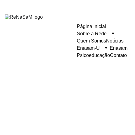
Página Inicial
Sobre a Rede
Quem Somos
Notícias
Enasam-U
Enasam
Psicoeducação
Contato
Juntos pelo 