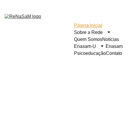
Página Inicial
Sobre a Rede
Quem Somos
Notícias
Enasam-U
Enasam
Psicoeducação
Contato