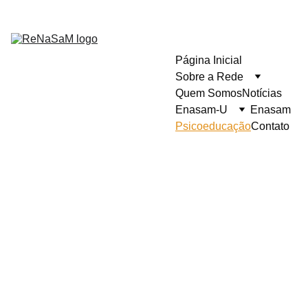
Página Inicial
Sobre a Rede
Quem Somos
Notícias
Enasam-U
Enasam
Psicoeducação
Contato
Materiais 
de 