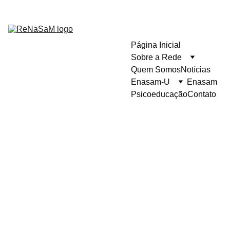
Página Inicial
Sobre a Rede
Quem Somos
Notícias
Enasam-U
Enasam
Psicoeducação
Contato