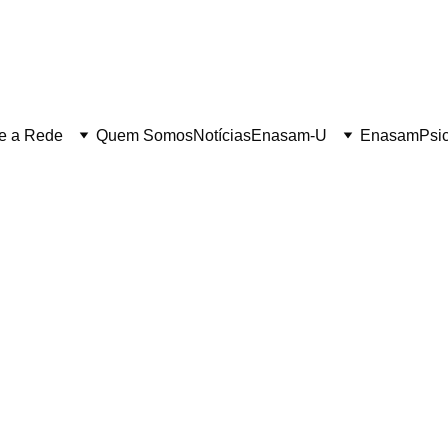
e a Rede
Quem Somos
Notícias
Enasam-U
Enasam
Psi