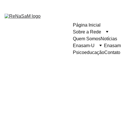
Página Inicial
Sobre a Rede
Quem Somos
Notícias
Enasam-U
Enasam
Psicoeducação
Contato