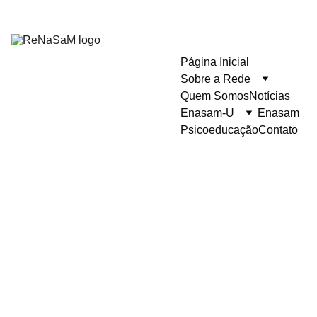
Página Inicial
Sobre a Rede
Quem Somos
Notícias
Enasam-U
Enasam
Psicoeducação
Contato