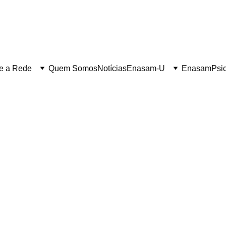
e a Rede
Quem Somos
Notícias
Enasam-U
Enasam
Psi