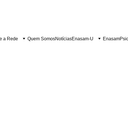
e a Rede
Quem Somos
Notícias
Enasam-U
Enasam
Psi