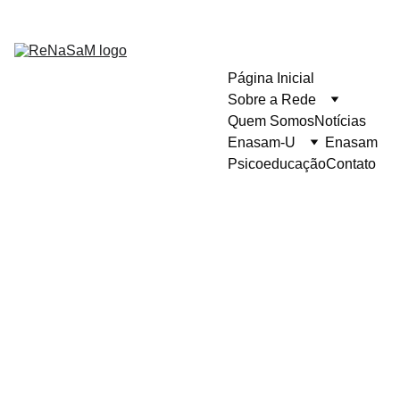
Página Inicial
Sobre a Rede
Quem Somos
Notícias
Enasam-U
Enasam
Psicoeducação
Contato