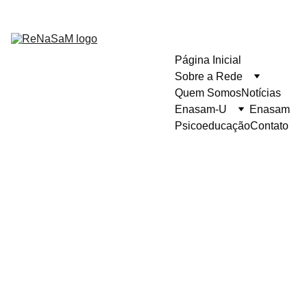
Página Inicial
Sobre a Rede
Quem Somos
Notícias
Enasam-U
Enasam
Psicoeducação
Contato