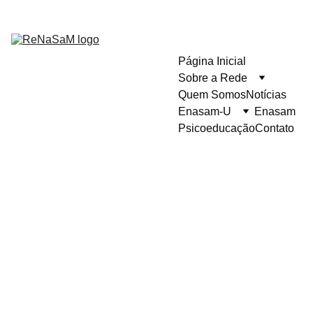
Página Inicial
Sobre a Rede
Quem Somos
Notícias
Enasam-U
Enasam
Psicoeducação
Contato