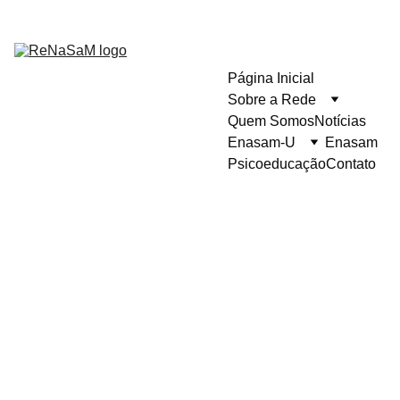
Página Inicial
Sobre a Rede
Quem Somos
Notícias
Enasam-U
Enasam
Psicoeducação
Contato