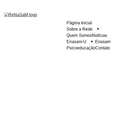
Página Inicial
Sobre a Rede
Quem Somos
Notícias
Enasam-U
Enasam
Psicoeducação
Contato