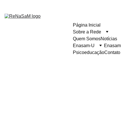
Página Inicial
Sobre a Rede
Quem Somos
Notícias
Enasam-U
Enasam
Psicoeducação
Contato