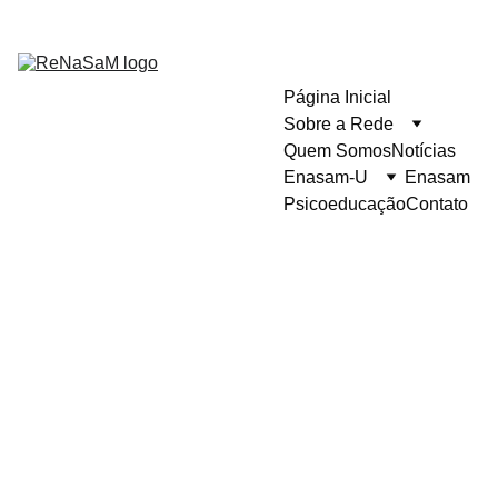
Página Inicial
Sobre a Rede
Quem Somos
Notícias
Enasam-U
Enasam
Psicoeducação
Contato